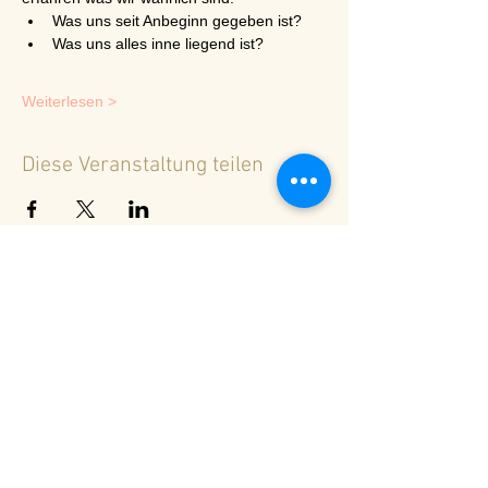
Was uns seit Anbeginn gegeben ist?
Was uns alles inne liegend ist?
Weiterlesen >
Diese Veranstaltung teilen
<
Zurück zur Terminübersicht
© 2024 Spirituelles Zentrum Rheinschlucht
Karoline Steinmann Frey
7104 Versam - Schweiz