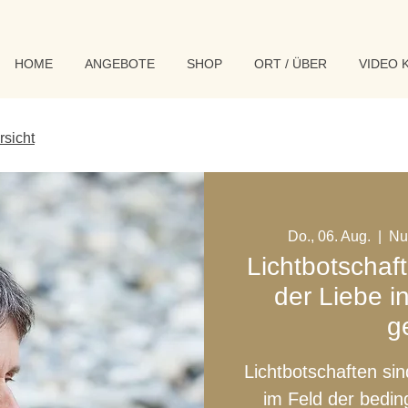
HOME
ANGEBOTE
SHOP
ORT / ÜBER
VIDEO 
rsicht
Do., 06. Aug.
  |  
Nu
Lichtbotschaf
der Liebe i
g
Lichtbotschaften 
im Feld der bedin