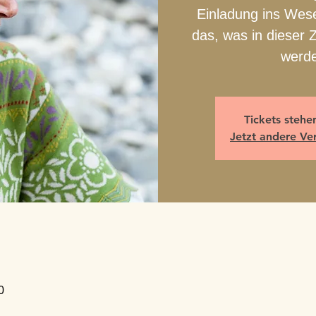
Einladung ins Wese
das, was in dieser Z
werd
Tickets stehe
Jetzt andere Ve
0