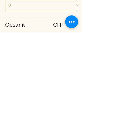
Gesamt
CHF 0.00
Zur Kasse
Diese Veranstaltung teilen
<
Zurück zur Terminübersicht
© 2024 Spirituelles Zentrum Rheinschlucht