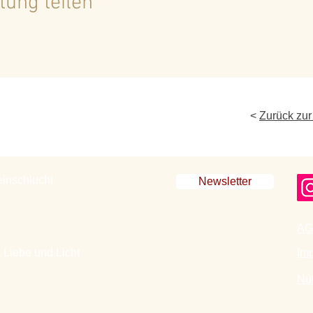
tung teilen
<
Zurück zur
einschlucht
Newsletter
AG
 Liebe und Licht
Im
Nu