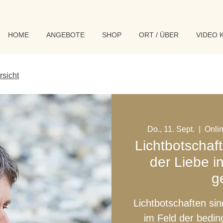
HOME
ANGEBOTE
SHOP
ORT / ÜBER
VIDEO 
rsicht
Do., 11. Sept.
  |  
Onlin
Lichtbotschaf
der Liebe i
g
Lichtbotschaften 
im Feld der bedin