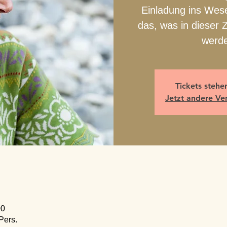
Einladung ins Wese
das, was in dieser Z
werd
Tickets stehe
Jetzt andere Ve
00
Pers.