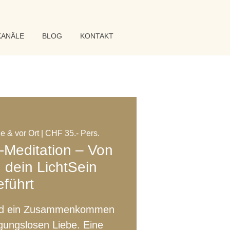
KANÄLE
BLOG
KONTAKT
e & vor Ort | CHF 35.- Pers.
t-Meditation – Von
n dein LichtSein
eführt
sind ein Zusammenkommen
gungslosen Liebe. Eine