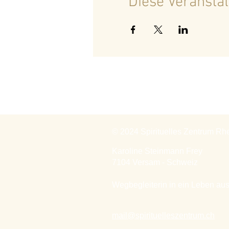
Diese Veranstal
© 2024 Spirituelles Zentrum Rh
Karoline Steinmann Frey
7104 Versam - Schweiz
Wegbegleiterin in ein Leben aus
mail@spirituelleszentrum.ch