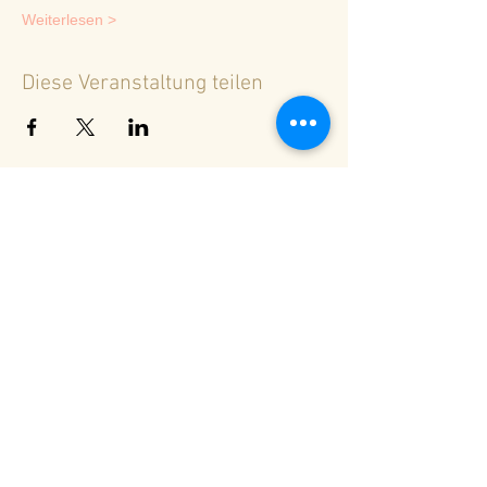
Weiterlesen >
Diese Veranstaltung teilen
<
Zurück zur Terminübersicht
© 2024 Spirituelles Zentrum Rheinschlucht
Karoline Steinmann Frey
7104 Versam - Schweiz
Wegbegleiterin in ein Leben aus Liebe und
Licht