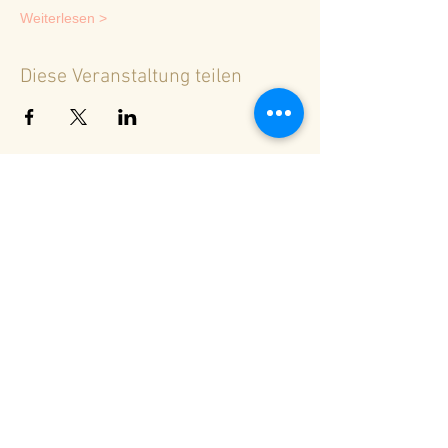
Weiterlesen >
Diese Veranstaltung teilen
<
Zurück zur Terminübersicht
© 2024 Spirituelles Zentrum Rheinschlucht
Karoline Steinmann Frey
7104 Versam - Schweiz
Wegbegleiterin in ein Leben aus Liebe und
Licht