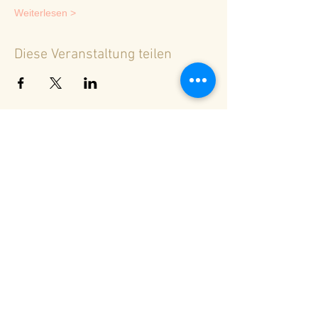
Weiterlesen >
Diese Veranstaltung teilen
<
Zurück zur Terminübersicht
© 2024 Spirituelles Zentrum Rheinschlucht
Karoline Steinmann Frey
7104 Versam - Schweiz
Wegbegleiterin in ein Leben aus Liebe und
Licht