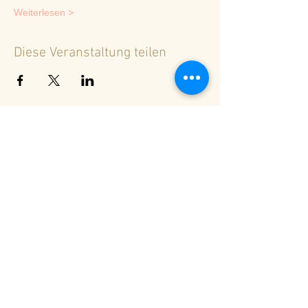
Weiterlesen >
Diese Veranstaltung teilen
<
Zurück zur Terminübersicht
© 2024 Spirituelles Zentrum Rheinschlucht
Karoline Steinmann Frey
7104 Versam - Schweiz
Wegbegleiterin in ein Leben aus Liebe und
Licht