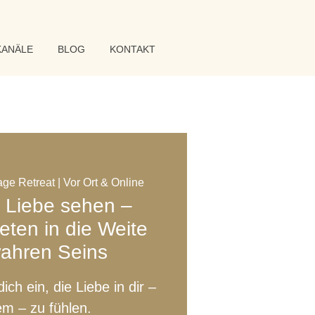
KANÄLE
BLOG
KONTAKT
age Retreat | Vor Ort & Online
e Liebe sehen –
eten in die Weite
wahren Seins
ich ein, die Liebe in dir –
em – zu fühlen.