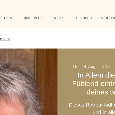
HOME
ANGEBOTE
SHOP
ORT / ÜBER
VIDEO 
rsicht
Do., 14. Aug.
  |  
4 1/2 T
In Allem di
Fühlend eintr
deines 
Dieses Retreat lädt d
und in all