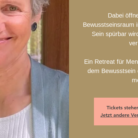
Dabei öffne
Bewusstseinsraum in
Sein spürbar wird
ve
Ein Retreat für Men
dem Bewusstsein d
m
Tickets stehe
Jetzt andere Ve