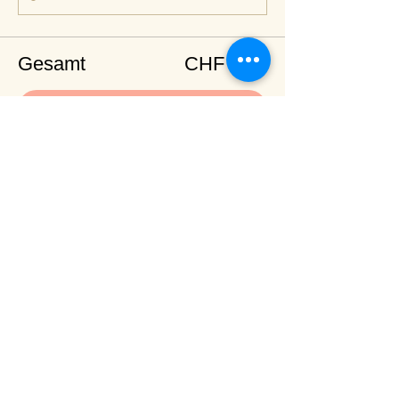
Gesamt
CHF 0.00
Zur Kasse
Diese Veranstaltung teilen
<
Zurück zur Terminübersicht
© 2024 Spirituelles Zentrum Rheinschlucht
Karoline Steinmann Frey