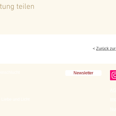
tung teilen
<
Zurück zur
einschlucht
Newsletter
AG
 Liebe und Licht
Im
Nu