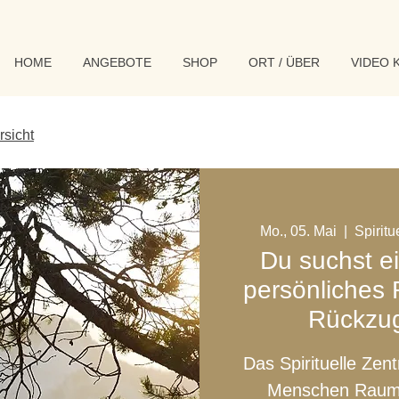
HOME
ANGEBOTE
SHOP
ORT / ÜBER
VIDEO 
rsicht
Mo., 05. Mai
  |  
Spirit
Du suchst ei
persönliches R
Rückzug
Das Spirituelle Zen
Menschen Raum, d