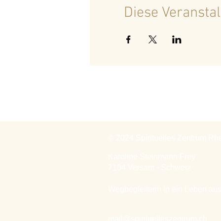
Diese Veranstal
© 2024 Spirituelles Zentrum Rh
Karoline Steinmann Frey
7104 Versam - Schweiz
Wegbegleiterin in ein Leben aus
mail@spirituelleszentrum.ch