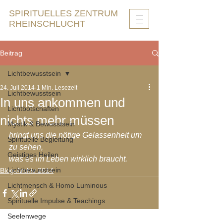
SPIRITUELLES ZENTRUM
RHEINSCHLUCHT
Beitrag
Lichtbewusstsein
24. Juli 2014
1 Min. Lesezeit
Lichtbewusstsein
In uns ankommen und
Lichtbotschaften
nichts mehr müssen
Mystik & Bewusstsein
bringt uns die nötige Gelassenheit um 
Spirituelle Begleitung
zu sehen, 
Geistiges Heilen
was es im Leben wirklich braucht.
Lichtbewusstsein
Blog-Archiv 2014
Lichtmensch & Homo Luminous
Spirituelle Impulse & Teachings
Seelenwege