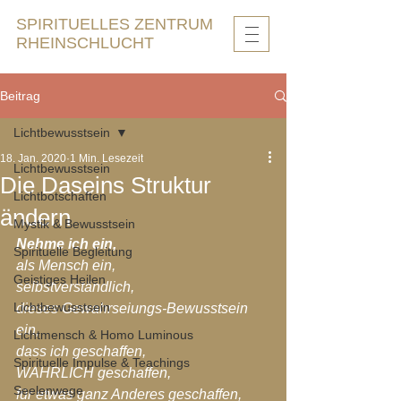
SPIRITUELLES ZENTRUM
RHEINSCHLUCHT
Beitrag
Lichtbewusstsein
18. Jan. 2020
1 Min. Lesezeit
Lichtbewusstsein
Die Daseins Struktur
Lichtbotschaften
ändern
Mystik & Bewusstsein
Nehme ich ein,
Spirituelle Begleitung
als Mensch ein,
Geistiges Heilen
selbstverständlich,
Lichtbewusstsein
dieses Gewahrseiungs-Bewusstsein 
ein,
Lichtmensch & Homo Luminous
dass ich geschaffen,
Spirituelle Impulse & Teachings
WAHRLICH geschaffen,
Seelenwege
für etwas ganz Anderes geschaffen,