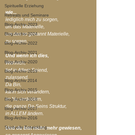
Spirituelle Erziehung
wie...
Retreats und Seminare
lediglich mich zu sorgen,
Blog-Archiv-2023
um das Materielle, 
Blog-Archiv-2024
um das so genannt Materielle,
zu sorgen.
Blog-Archiv-2022
Blog-Archiv-2021
Und wenn ich dies,
Blog-Archiv-2020
Wahrlich, 
tief in Allem Seiend,
Blog-Archiv-2019
zulassend,
Blog-Archiv 2014
Da Bin,
Blog-Archiv-2015
kann sich verändern,
im Nu verändern,
Blog-Archiv-2018
die ganze Da-Seins Struktur, 
Blog-Archiv-2017
in ALLEM ändern.
Blog-Archiv-2016
Spirituelle Entwicklung
Und du bist nicht mehr gewiesen,