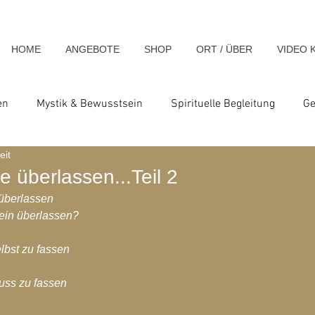
HOME
ANGEBOTE
SHOP
ORT / ÜBER
VIDEO 
en
Mystik & Bewusstsein
Spirituelle Begleitung
Ge
eit
nsch & Homo Luminous
Spirituelle Impulse & Teachings
e überlassen...Teil 2
 überlassen
ein überlassen?
ats und Seminare
Blog-Archiv-2023
Blog-Archiv-2024
lbst zu fassen
hiv-2020
Blog-Archiv-2019
Blog-Archiv 2014
Blo
uss zu fassen