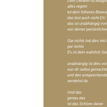
Dein Denken ist ledigli
alles regeln
tut dein höheres Bewus
das bist auch nicht DU
das ist unabhängig vo
von deiner persönlichen
Gar nichts hat dies mit
gar nichts
Es ist dein wahrlich Se
unabhängig ist dies vo
von dir selbst gemacht
und den entsprechend
verstehst du
Und das
genau das 
ist das Schöne daran