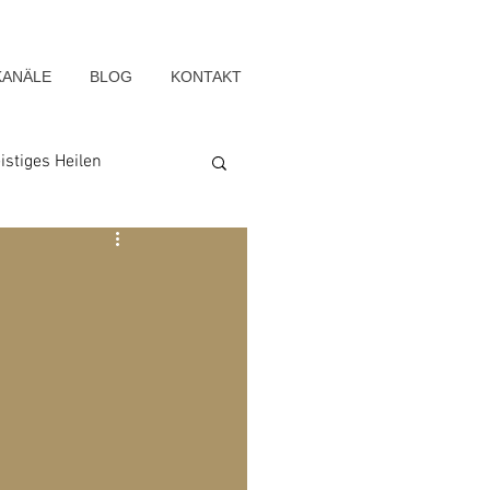
KANÄLE
BLOG
KONTAKT
istiges Heilen
Seelenwege
Blog-Archiv-2022
g-Archiv-2015