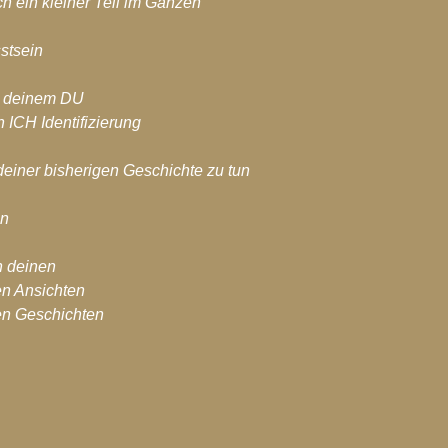
ch ein kleiner Teil im Ganzen
stsein
n deinem DU
 ICH Identifizierung
 deiner bisherigen Geschichte zu tun
in
n deinen
en Ansichten
en Geschichten