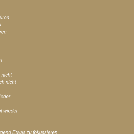
üren
n
ren
en
 nicht
ch nicht
 
ieder
ht wieder
 irgend Etwas zu fokussieren