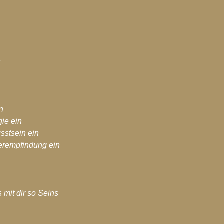
hiv-2017
Blog-Archiv-2016
Spirituelle Entwicklung
n
in
ie ein
sstsein ein
erempfindung ein
 mit dir so Seins