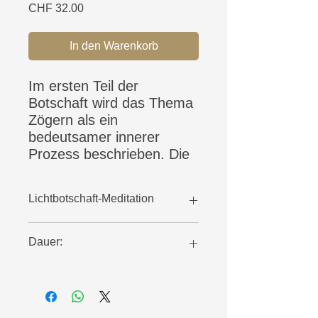
Preis
CHF 32.00
In den Warenkorb
Im ersten Teil der
Botschaft wird das Thema
Zögern als ein
bedeutsamer innerer
Prozess beschrieben. Die
Botschaft führt uns da
hinein, wo wir dem Zögern
Lichtbotschaft-Meditation
Raum geben, anstatt es
als Hindernis zu sehen,
21.08.25
weil sich darin etwas
Dauer:
Schönes und Liebevolles
verbirgt.
81 Min.
Durch Bilder wie das