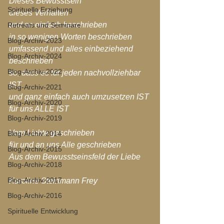
Dieses Bewusstsein
Spirituelle Erziehung
dieses Verhalten
und so einfach beschrieben
Retreats und Seminare
in so wenigen Worten beschrieben
Blog-Archiv-2023
umfassend und alles einbeziehend 
Blog-Archiv-2024
beschrieben
Blog-Archiv-2022
so, dass es für jeden nachvollziehbar 
IST
Blog-Archiv-2021
und ganz einfach auch umzusetzen IST
Blog-Archiv-2020
für uns ALLE IST
Blog-Archiv-2019
Vom Lichte geschrieben
Blog-Archiv 2014
für und an uns Alle geschrieben
Blog-Archiv-2015
Aus dem Bewusstseinsfeld der Liebe
Blog-Archiv-2018
Blog-Archiv-2017
Karoline Steinmann Frey
Blog-Archiv-2016
Spirituelle Entwicklung