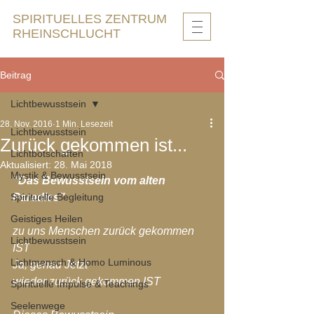
SPIRITUELLES ZENTRUM
RHEINSCHLUCHT
Beitrag
Lichtbewusstsein
28. Nov. 2016
1 Min. Lesezeit
Lichtbewusstsein
Zurück gekommen ist...
Lichtbotschaften
Aktualisiert:
28. Mai 2018
Mystik & Bewusstsein
"Das Bewusstsein vom alten 
Spirituelle Begleitung
Paradies"
Geistiges Heilen
zu uns Menschen zurück gekommen 
Lichtbewusstsein
IST
Lichtmensch & Homo Luminous
Ja, genau Jetzt
wieder zurück gekommen IST
Spirituelle Impulse & Teachings
Seelenwege