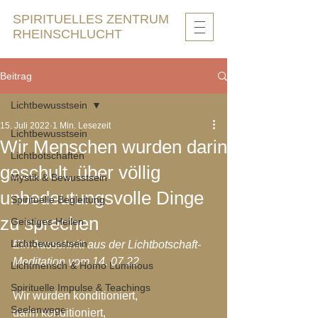
SPIRITUELLES ZENTRUM
RHEINSCHLUCHT
Beitrag
Lichtbewusstsein
15. Juli 2022
1 Min. Lesezeit
Lichtbewusstsein
Wir Menschen wurden darin
Lichtbotschaften
geschult, über völlig
Mystik & Bewusstsein
unbedeutungsvolle Dinge
Spirituelle Begleitung
zu sprechen
Geistiges Heilen
Lichtbewusstsein
Ein Ausschnitt aus der Lichtbotschaft-
Meditation vom 14. 07.22
Lichtmensch & Homo Luminous
Spirituelle Impulse & Teachings
Wir wurden konditioniert,
Seelenwege
darin konditioniert, 