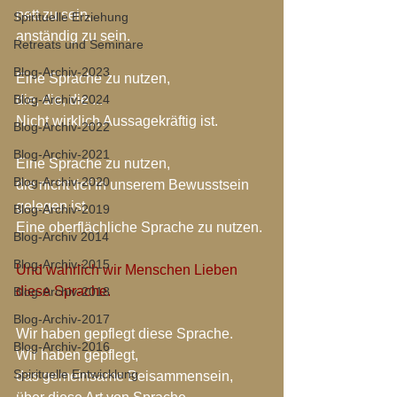
nett zu sein, 
Spirituelle Erziehung
anständig zu sein.
Retreats und Seminare
Blog-Archiv-2023
Eine Sprache zu nutzen,
Blog-Archiv-2024
die, die, die ...
Nicht wirklich Aussagekräftig ist.
Blog-Archiv-2022
Blog-Archiv-2021
Eine Sprache zu nutzen,
Blog-Archiv-2020
die nicht tief in unserem Bewusstsein 
gelegen ist.
Blog-Archiv-2019
Eine oberflächliche Sprache zu nutzen.
Blog-Archiv 2014
Blog-Archiv-2015
Und wahrlich wir Menschen Lieben 
diese Sprache.
Blog-Archiv-2018
Blog-Archiv-2017
Wir haben gepflegt diese Sprache.
Blog-Archiv-2016
Wir haben gepflegt, 
Spirituelle Entwicklung
das gemeinsame Beisammensein, 