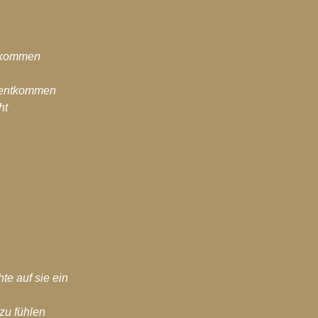
ntkommen
 entkommen
ht
e auf sie ein
zu fühlen