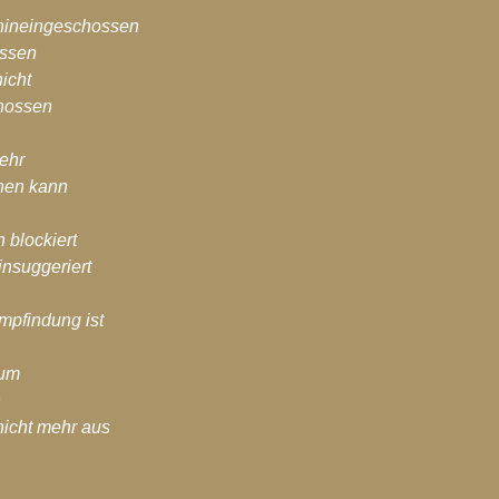
hiv-2017
Blog-Archiv-2016
Spirituelle Entwicklung
 hineingeschossen
ossen
icht
hossen
ehr
hnen kann
 blockiert
insuggeriert
mpfindung ist
rum
h
 nicht mehr aus