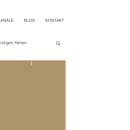
KANÄLE
BLOG
KONTAKT
istiges Heilen
Seelenwege
Blog-Archiv-2022
g-Archiv-2015