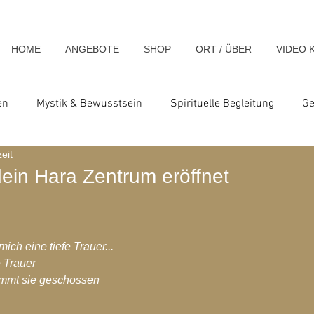
HOME
ANGEBOTE
SHOP
ORT / ÜBER
VIDEO 
en
Mystik & Bewusstsein
Spirituelle Begleitung
Ge
eit
nsch & Homo Luminous
Spirituelle Impulse & Teachings
dein Hara Zentrum eröffnet
ats und Seminare
Blog-Archiv-2023
Blog-Archiv-2024
mich eine tiefe Trauer...
e Trauer
hiv-2020
Blog-Archiv-2019
Blog-Archiv 2014
Blo
mmt sie geschossen