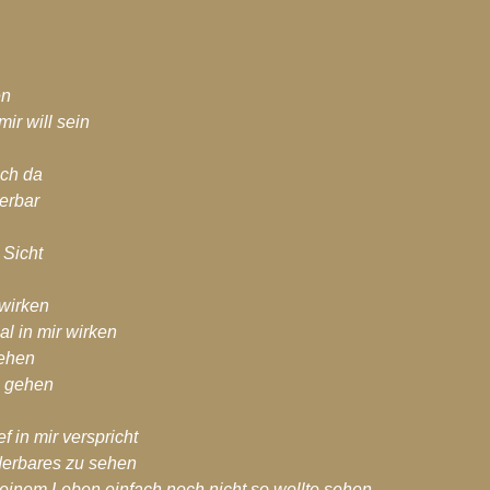
en
ir will sein
ich da
erbar
 Sicht
 wirken
l in mir wirken
gehen
m gehen
f in mir verspricht
erbares zu sehen
meinem Leben einfach noch nicht so wollte sehen