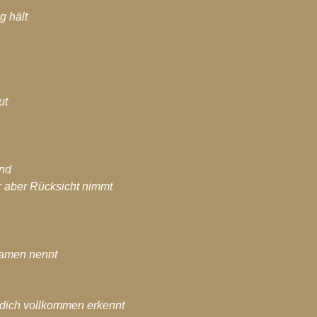
 hält
ut
end
r aber Rücksicht nimmt
Namen nennt
 dich vollkommen erkennt