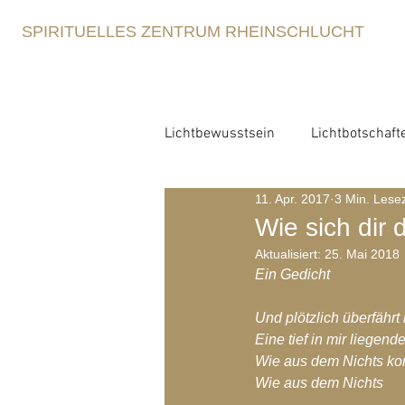
SPIRITUELLES ZENTRUM RHEINSCHLUCHT
Lichtbewusstsein
Lichtbotschaft
11. Apr. 2017
3 Min. Lesez
Lichtbewusstsein
Lichtme
Wie sich dir 
Aktualisiert:
25. Mai 2018
Ein Gedicht
Spirituelle Erziehung
Retre
Und plötzlich überfährt 
Eine tief in mir liegend
Blog-Archiv-2021
Blog-Arc
Wie aus dem Nichts ko
Wie aus dem Nichts