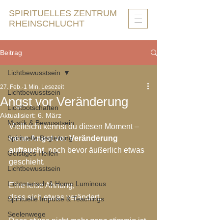
SPIRITUELLES ZENTRUM
RHEINSCHLUCHT
Beitrag
Lichtbewusstsein
27. Feb.
1 Min. Lesezeit
Lichtbewusstsein
Angst vor Veränderung
Lichtbotschaften
Aktualisiert:
6. März
Mystik & Bewusstsein
Vielleicht kennst du diesen Moment – 
Spirituelle Begleitung
wenn Angst vor Veränderung 
auftaucht
, noch bevor äußerlich etwas 
Geistiges Heilen
geschieht.
Lichtbewusstsein
Lichtmensch & Homo Luminous
Eine leise Ahnung,
dass sich etwas verändert.
Spirituelle Impulse & Teachings
Seelenwege