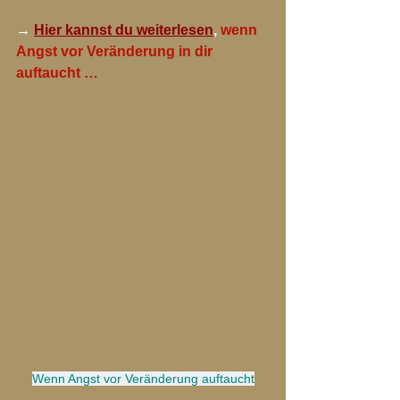
→ 
Hier kannst du weiterlesen
, 
wenn 
Angst vor Veränderung in dir 
auftaucht …
Wenn Angst vor Veränderung auftaucht