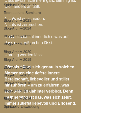
Dass etwas nicht mehr ganz stimmig ist.
Spirituelle Erziehung
Sich anders anfühlt.
Retreats und Seminare
Nichts ist entschieden.
Blog-Archiv-2023
Nichts ist zerbrochen.
Blog-Archiv-2024
Blog-Archiv-2022
Und doch taucht innerlich etwas auf,
dass dich aufhorchen lässt.
Blog-Archiv-2021
Blog-Archiv-2020
Unruhig werden lässt.
Blog-Archiv-2019
Oftmals öffnet sich genau in solchen 
Blog-Archiv 2014
Momenten eine tiefere innere 
Blog-Archiv-2015
Bereitschaft, liebevoller und stiller 
Blog-Archiv-2018
hinzuhören – um zu erfahren, was 
Blog-Archiv-2017
sich wirklich dahinter verbirgt. Denn 
im Innersten ist das, was sich zeigt, 
Blog-Archiv-2016
immer zutiefst liebevoll und Erlösend.
Spirituelle Entwicklung