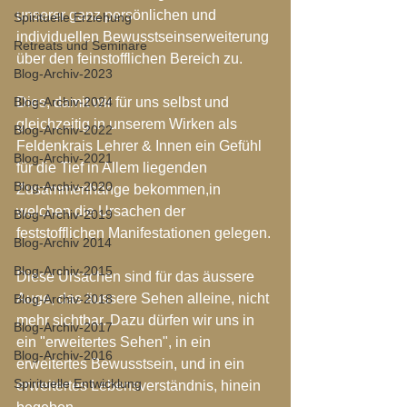
unserer ganz persönlichen und 
Spirituelle Erziehung
individuellen Bewusstseinserweiterung 
Retreats und Seminare
über den feinstofflichen Bereich zu.
Blog-Archiv-2023
Blog-Archiv-2024
Dies, damit wir für uns selbst und 
gleichzeitig in unserem Wirken als 
Blog-Archiv-2022
Feldenkrais Lehrer & Innen ein Gefühl 
Blog-Archiv-2021
für die Tief in Allem liegenden 
Blog-Archiv-2020
Zusammenhänge bekommen,in 
welchen die Ursachen der 
Blog-Archiv-2019
feststofflichen Manifestationen gelegen. 
Blog-Archiv 2014
Blog-Archiv-2015
Diese Ursachen sind für das äussere 
Auge, das äussere Sehen alleine, nicht 
Blog-Archiv-2018
mehr sichtbar. Dazu dürfen wir uns in 
Blog-Archiv-2017
ein "erweitertes Sehen", in ein 
Blog-Archiv-2016
erweitertes Bewusstsein, und in ein 
Spirituelle Entwicklung
erweitertes Lebensverständnis, hinein 