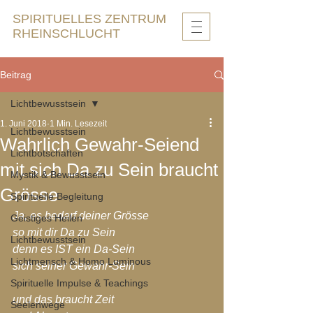
SPIRITUELLES ZENTRUM
RHEINSCHLUCHT
Beitrag
Lichtbewusstsein
1. Juni 2018
1 Min. Lesezeit
Lichtbewusstsein
Wahrlich Gewahr-Seiend
Lichtbotschaften
mit sich Da zu Sein braucht
Mystik & Bewusstsein
Grösse
Spirituelle Begleitung
Ja, es bedarf deiner Grösse
Geistiges Heilen
so mit dir Da zu Sein
Lichtbewusstsein
denn es IST ein Da-Sein
Lichtmensch & Homo Luminous
sich seiner Gewahr-Sein
Spirituelle Impulse & Teachings
und das braucht Zeit
Seelenwege