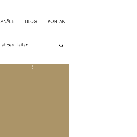
KANÄLE
BLOG
KONTAKT
istiges Heilen
Seelenwege
Blog-Archiv-2022
g-Archiv-2015