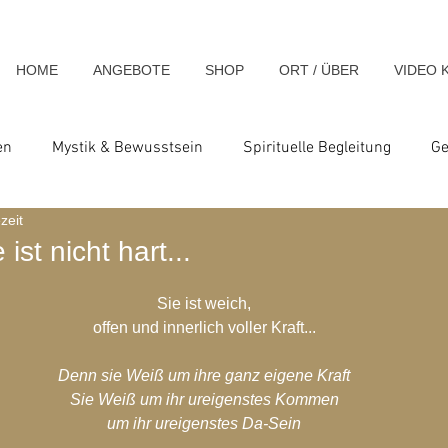
HOME
ANGEBOTE
SHOP
ORT / ÜBER
VIDEO 
en
Mystik & Bewusstsein
Spirituelle Begleitung
Ge
zeit
nsch & Homo Luminous
Spirituelle Impulse & Teachings
ist nicht hart...
Sie ist weich,
ats und Seminare
Blog-Archiv-2023
Blog-Archiv-2024
offen und innerlich voller Kraft...
Denn sie Weiß um ihre ganz eigene Kraft
hiv-2020
Blog-Archiv-2019
Blog-Archiv 2014
Blo
Sie Weiß um ihr ureigenstes Kommen
um ihr ureigenstes Da-Sein