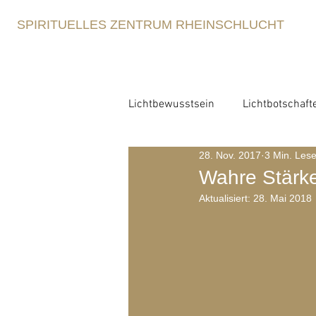
SPIRITUELLES ZENTRUM RHEINSCHLUCHT
Lichtbewusstsein
Lichtbotschaft
28. Nov. 2017
3 Min. Lese
Lichtbewusstsein
Lichtme
Wahre Stärke 
Aktualisiert:
28. Mai 2018
Spirituelle Erziehung
Retre
Blog-Archiv-2021
Blog-Arc