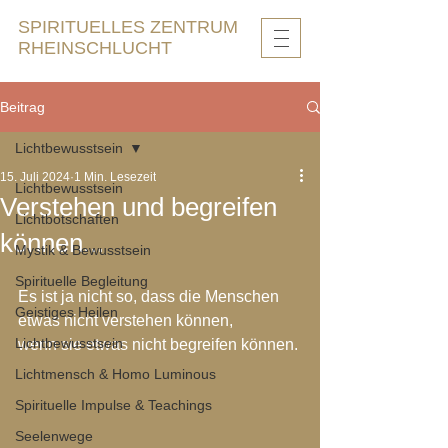
SPIRITUELLES ZENTRUM
RHEINSCHLUCHT
Beitrag
Lichtbewusstsein
15. Juli 2024
1 Min. Lesezeit
Lichtbewusstsein
Verstehen und begreifen
Lichtbotschaften
können...
Mystik & Bewusstsein
Spirituelle Begleitung
Es ist ja nicht so, dass die Menschen 
Geistiges Heilen
etwas nicht verstehen können, 
Lichtbewusstsein
wenn sie etwas nicht begreifen können.
Lichtmensch & Homo Luminous
Spirituelle Impulse & Teachings
Seelenwege