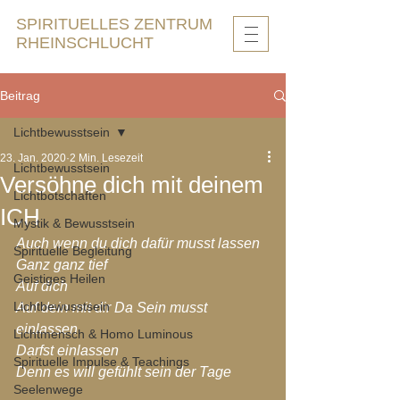
SPIRITUELLES ZENTRUM
RHEINSCHLUCHT
Beitrag
Lichtbewusstsein
23. Jan. 2020
2 Min. Lesezeit
Lichtbewusstsein
Versöhne dich mit deinem
Lichtbotschaften
ICH
Mystik & Bewusstsein
Auch wenn du dich dafür musst lassen
Spirituelle Begleitung
Ganz ganz tief
Geistiges Heilen
Auf dich
Lichtbewusstsein
Auf dein mit dir Da Sein musst 
einlassen
Lichtmensch & Homo Luminous
Darfst einlassen
Spirituelle Impulse & Teachings
Denn es will gefühlt sein der Tage
Seelenwege