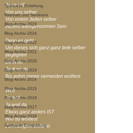
Ja es will
Spirituelle Erziehung
Von uns selber
Retreats und Seminare
Von einem Jeden selber 
Blog-Archiv-2023
zutiefst wahrgenommen Sein
Blog-Archiv-2024
Denn es geht
Blog-Archiv-2022
Um dieses sich ganz ganz tiefe selber 
Blog-Archiv-2021
begegnen
Blog-Archiv-2020
Dass du
Ja dass du
Blog-Archiv-2019
Bis anhin immer vermeiden wolltest
Blog-Archiv 2014
Blog-Archiv-2015
Weil
Ja weil
Blog-Archiv-2018
Ja weil da
Blog-Archiv-2017
Etwas ganz anders IST
Blog-Archiv-2016
Wie du wolltest
Spirituelle Entwicklung
Zu Anbeginn wolltest