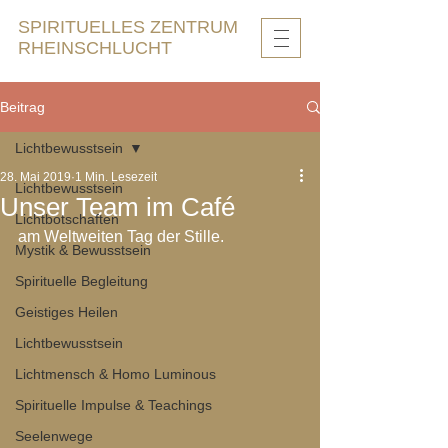
SPIRITUELLES ZENTRUM
RHEINSCHLUCHT
Beitrag
Lichtbewusstsein
28. Mai 2019
1 Min. Lesezeit
Lichtbewusstsein
Unser Team im Café
Lichtbotschaften
am Weltweiten Tag der Stille.
Mystik & Bewusstsein
Spirituelle Begleitung
Geistiges Heilen
Lichtbewusstsein
Lichtmensch & Homo Luminous
Spirituelle Impulse & Teachings
Seelenwege