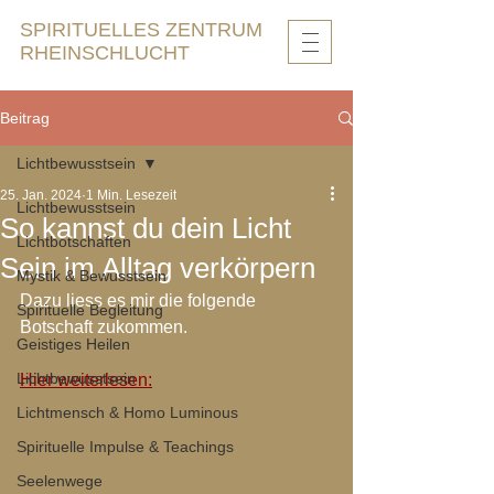
SPIRITUELLES ZENTRUM
RHEINSCHLUCHT
Beitrag
Lichtbewusstsein
25. Jan. 2024
1 Min. Lesezeit
Lichtbewusstsein
So kannst du dein Licht
Lichtbotschaften
Sein im Alltag verkörpern
Mystik & Bewusstsein
Dazu liess es mir die folgende 
Spirituelle Begleitung
Botschaft zukommen.
Geistiges Heilen
Lichtbewusstsein
Hier weiterlesen:
Lichtmensch & Homo Luminous
Spirituelle Impulse & Teachings
Seelenwege