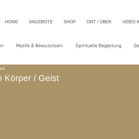
HOME
ANGEBOTE
SHOP
ORT / ÜBER
VIDEO 
en
Mystik & Bewusstsein
Spirituelle Begleitung
Ge
eit
nsch & Homo Luminous
Spirituelle Impulse & Teachings
 Körper / Geist
ats und Seminare
Blog-Archiv-2023
Blog-Archiv-2024
hiv-2020
Blog-Archiv-2019
Blog-Archiv 2014
Blo