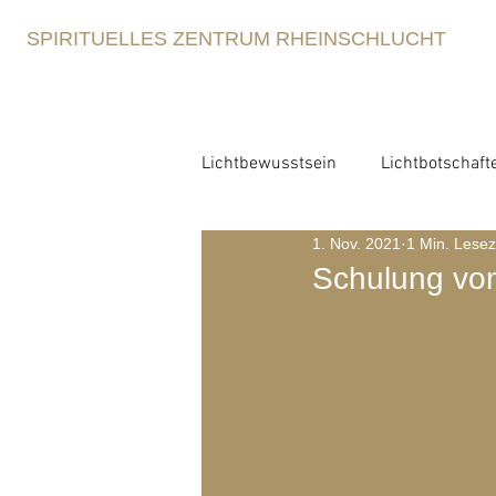
SPIRITUELLES ZENTRUM RHEINSCHLUCHT
Lichtbewusstsein
Lichtbotschaft
1. Nov. 2021
1 Min. Lesez
Lichtbewusstsein
Lichtme
Schulung von
Spirituelle Erziehung
Retre
Blog-Archiv-2021
Blog-Arc