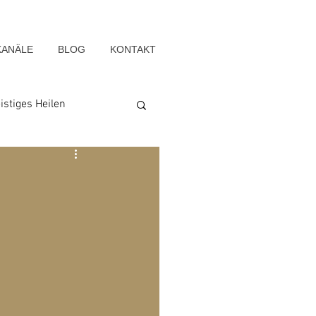
KANÄLE
BLOG
KONTAKT
istiges Heilen
Seelenwege
Blog-Archiv-2022
g-Archiv-2015