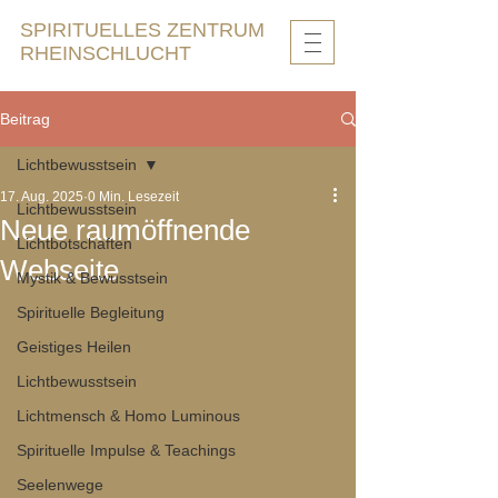
SPIRITUELLES ZENTRUM
RHEINSCHLUCHT
Beitrag
Lichtbewusstsein
17. Aug. 2025
0 Min. Lesezeit
Lichtbewusstsein
Neue raumöffnende
Lichtbotschaften
Webseite
Mystik & Bewusstsein
Spirituelle Begleitung
Geistiges Heilen
Lichtbewusstsein
Lichtmensch & Homo Luminous
Spirituelle Impulse & Teachings
Seelenwege