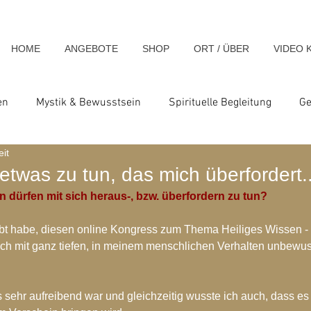
HOME
ANGEBOTE
SHOP
ORT / ÜBER
VIDEO 
en
Mystik & Bewusstsein
Spirituelle Begleitung
Ge
eit
nsch & Homo Luminous
Spirituelle Impulse & Teachings
etwas zu tun, das mich überfordert..
 dürfen mit sich heraus-, bzw. überfordern zu tun?
ats und Seminare
Blog-Archiv-2023
Blog-Archiv-2024
ubt habe, diesen online Kongress zum Thema Heiliges Wissen -
ich mit ganz tiefen, in meinem menschlichen Verhalten unbewus
hiv-2020
Blog-Archiv-2019
Blog-Archiv 2014
Blo
s sehr aufreibend war und gleichzeitig wusste ich auch, dass es 