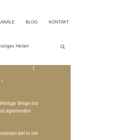
KANÄLE
BLOG
KONTAKT
istiges Heilen
Seelenwege
.
Blog-Archiv-2022
 Heilige Wege ins 
st agierenden 
g-Archiv-2015
meinen tief in mir 