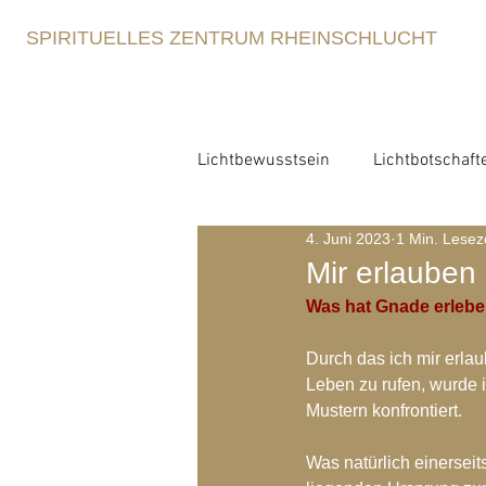
SPIRITUELLES ZENTRUM RHEINSCHLUCHT
Lichtbewusstsein
Lichtbotschaft
4. Juni 2023
1 Min. Lesez
Lichtbewusstsein
Lichtme
Mir erlauben 
Was hat Gnade erleben
Spirituelle Erziehung
Retre
Durch das ich mir erla
Leben zu rufen, wurde 
Mustern konfrontiert.
Blog-Archiv-2021
Blog-Arc
Was natürlich einerseit