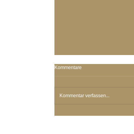
Kommentare
Kommentar verfassen...
Ich Bin nicht von dieser Welt –
Leben aus dem höchsten
Licht Sein
© 2024 Spirituelles Zentrum Rh