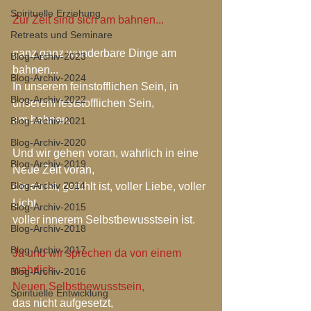
Spirituelle Erziehung
Zur Zeit sind sich am bahnen...
Retreats und Seminare
ganz ganz wunderbare Dinge am 
Blog-Archiv-2023
bahnen...
Blog-Archiv-2024
In unserem feinstofflichen Sein, in 
Blog-Archiv-2022
unserem feststofflichen Sein,
am bahnen.
Blog-Archiv-2021
Blog-Archiv-2020
Und wir gehen voran, wahrlich in eine 
Blog-Archiv-2019
Neue Zeit voran,
Blog-Archiv 2014
die da ist, gefühlt ist, voller Liebe, voller 
Licht,
Blog-Archiv-2015
voller innerem Selbstbewusstsein ist.
Blog-Archiv-2018
Blog-Archiv-2017
Ja und wir sprechen da von einem 
wahrlich
Blog-Archiv-2016
Neuen Selbstbewusstsein,
Spirituelle Entwicklung
das nicht aufgesetzt,