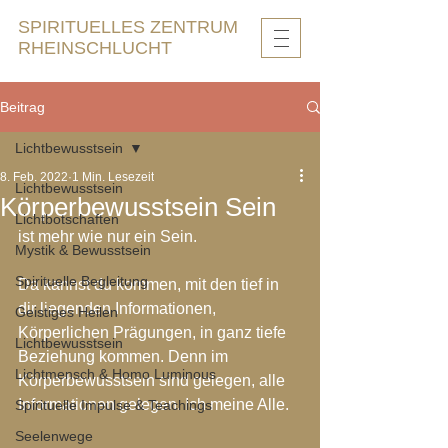
SPIRITUELLES ZENTRUM
RHEINSCHLUCHT
Beitrag
Lichtbewusstsein
8. Feb. 2022
1 Min. Lesezeit
Lichtbewusstsein
Körperbewusstsein Sein
Lichtbotschaften
ist mehr wie nur ein Sein. 
Mystik & Bewusstsein
Spirituelle Begleitung
Da kannst du kommen, mit den tief in 
dir liegenden Informationen, 
Geistiges Heilen
Körperlichen Prägungen, in ganz tiefe 
Lichtbewusstsein
Beziehung kommen. Denn im 
Lichtmensch & Homo Luminous
Körperbewusstsein sind gelegen, alle 
Informationen gelegen. Ich meine Alle.
Spirituelle Impulse & Teachings
Seelenwege