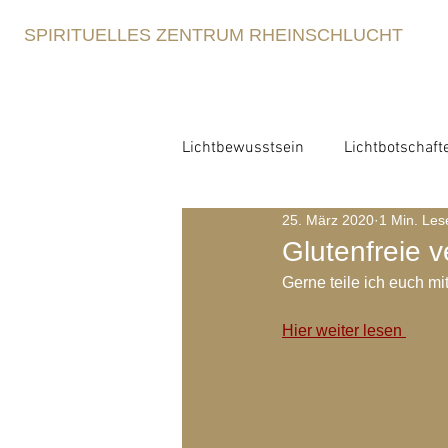
SPIRITUELLES ZENTRUM RHEINSCHLUCHT
Lichtbewusstsein
Lichtbotschaft
25. März 2020
1 Min. Les
Lichtbewusstsein
Lichtme
Glutenfreie v
Gerne teile ich euch mi
Spirituelle Erziehung
Retre
Hier weiter lesen 
Blog-Archiv-2021
Blog-Arc