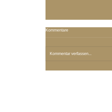
Kommentare
Kommentar verfassen...
Magie Sein - Geheimnis Sein
- Qi Sein
© 2024 Spirituelles Zentrum Rh
Karoline Steinmann Frey
7104 Versam - Schweiz
Wegbegleiterin in ein Leben aus