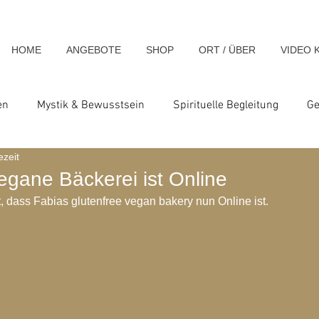
HOME
ANGEBOTE
SHOP
ORT / ÜBER
VIDEO 
en
Mystik & Bewusstsein
Spirituelle Begleitung
Ge
ezeit
nsch & Homo Luminous
Spirituelle Impulse & Teachings
egane Bäckerei ist Online
t, dass Fabias glutenfree vegan bakery nun Online ist.
ats und Seminare
Blog-Archiv-2023
Blog-Archiv-2024
hiv-2020
Blog-Archiv-2019
Blog-Archiv 2014
Blo