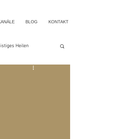
KANÄLE
BLOG
KONTAKT
istiges Heilen
Seelenwege
Blog-Archiv-2022
g-Archiv-2015