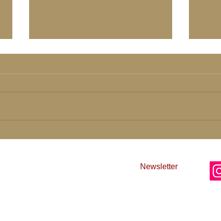
Dein
Tiefe Einlassung ist gefragt
der Tage
einschlucht
Newsletter
AG
 Liebe und Licht
Im