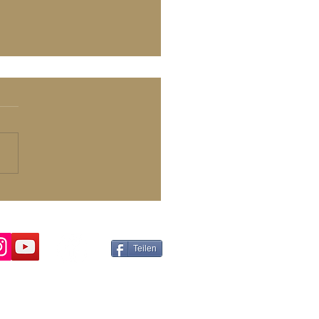
 Wahres Sein - Qi Sein
Teilen
B
pressum