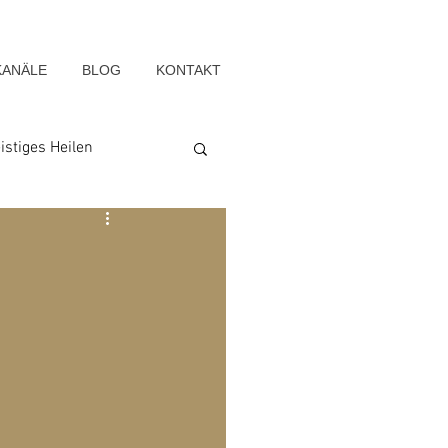
KANÄLE
BLOG
KONTAKT
istiges Heilen
Seelenwege
Blog-Archiv-2022
g-Archiv-2015