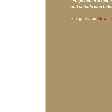
"Folge dem Ruf deine
Blog-Archiv-2018
Blog-Arc
und schaffe eine Lebe
Hier gehts zum 
Newslet