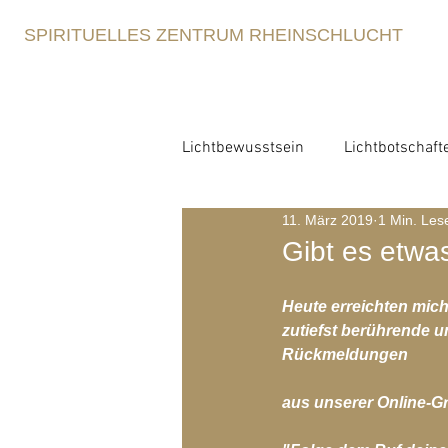
SPIRITUELLES ZENTRUM RHEINSCHLUCHT
Lichtbewusstsein
Lichtbotschaft
11. März 2019
1 Min. Les
Lichtbewusstsein
Lichtme
Gibt es etwa
Spirituelle Erziehung
Heute erreichten mic
Retre
zutiefst berührende
Rückmeldungen
Blog-Archiv-2021
Blog-Arc
aus unserer Online-G