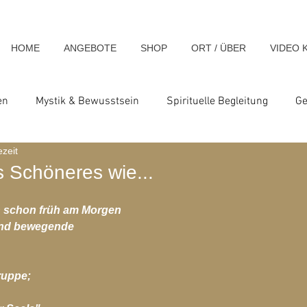
HOME
ANGEBOTE
SHOP
ORT / ÜBER
VIDEO 
en
Mystik & Bewusstsein
Spirituelle Begleitung
Ge
ezeit
nsch & Homo Luminous
Spirituelle Impulse & Teachings
s Schöneres wie...
h schon früh am Morgen
ats und Seminare
Blog-Archiv-2023
Blog-Archiv-2024
 und bewegende
hiv-2020
Blog-Archiv-2019
Blog-Archiv 2014
Blo
ruppe;