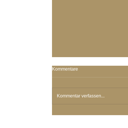
Von der wahren Liebe in mir...
Kommentare
from the true love in me I can see
the true love in you
Kommentar verfassen...