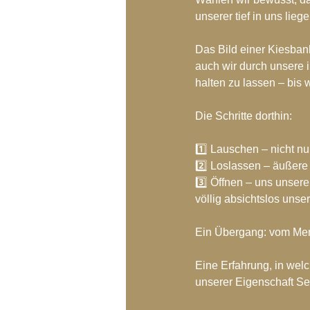
Blog-Archiv-2018
Blog-Arc
unserer tief in uns li
Das Bild einer Kiesban
auch wir durch unsere 
halten zu lassen – bis 
Die Schritte dorthin:
1️⃣ Lauschen – nicht nu
2️⃣ Loslassen – äußer
3️⃣ Öffnen – uns unser
völlig absichtslos unse
Ein Übergang: vom Men
Eine Erfahrung, in wel
unserer Eigenschaft Sein