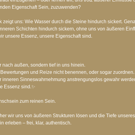
hiv-2017
Blog-Archiv-2016
Spirituelle Entwicklung
egenden Eigenschaft Sein, zuzuwenden?
k zeigt uns: Wie Wasser durch die Steine hindurch sickert. Gen
inneren Schichten hindurch sickern, ohne uns von äußeren Einf
wir unsere Essenz, unsere Eigenschaft sind.
r nach außen, sondern tief in uns hinein.
e Bewertungen und Reize nicht benennen, oder sogar zuordnen.
er inneren Sinneswahrnehmung anstrengungslos gewahr werden 
re Essenz sind.✨ 
schsein zum reinen Sein.
cher wir uns von äußeren Strukturen lösen und die Tiefe unsere
 erleben – frei, klar, authentisch.