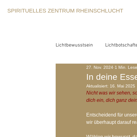
SPIRITUELLES ZENTRUM RHEINSCHLUCHT
Lichtbewusstsein
Lichtbotschaft
27. Nov. 2024
1 Min. Lese
Lichtbewusstsein
Lichtme
In deine Ess
Aktualisiert:
16. Mai 2025
Nicht was wir sehen, so
Spirituelle Erziehung
Retre
dich ein, dich ganz de
Entscheidend für unser
Blog-Archiv-2021
Blog-Arc
wir überhaupt darauf re
Wählen wir bewusst, da