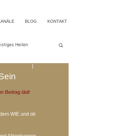
KANÄLE
BLOG
KONTAKT
istiges Heilen
Seelenwege
Sein
r Beitrag lädt 
Blog-Archiv-2022
ndern WIE und ob 
g-Archiv-2015
 und Ablenkungen 