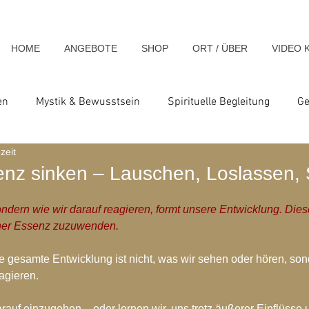
HOME
ANGEBOTE
SHOP
ORT / ÜBER
VIDEO 
en
Mystik & Bewusstsein
Spirituelle Begleitung
Ge
zeit
nsch & Homo Luminous
Spirituelle Impulse & Teachings
enz sinken – Lauschen, Loslassen, 
ndern wie wir darauf reagieren, formt unsere Entwicklung. Diese
ats und Seminare
Blog-Archiv-2023
Blog-Archiv-2024
iner Essenz zuzuwenden.
e gesamte Entwicklung ist nicht, was wir sehen oder hören, so
hiv-2020
Blog-Archiv-2019
Blog-Archiv 2014
Blo
agieren.
rauf einzugehen – oder lernen wir, uns trotz äußerer Einflüsse