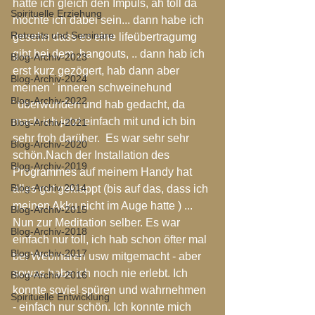
hatte ich gleich den Impuls, ah toll da 
Spirituelle Erziehung
möchte ich dabei sein... dann habe ich 
Retreats und Seminare
gesehn dass es eine lifeübertragumg 
gibt bei dem ,hangouts, .. dann hab ich 
Blog-Archiv-2023
erst kurz gezögert, hab dann aber 
Blog-Archiv-2024
meinen ' inneren schweinehund 
Blog-Archiv-2022
' überwunden und hab gedacht, da 
mach ich jetzt einfach mit und ich bin 
Blog-Archiv-2021
sehr froh darüber.  Es war sehr sehr 
Blog-Archiv-2020
schön.Nach der Installation des 
Blog-Archiv-2019
Programmes auf meinem Handy hat 
Blog-Archiv 2014
alles gut geklappt (bis auf das, dass ich 
meinen Akku nicht im Auge hatte ) ...  
Blog-Archiv-2015
Nun zur Meditation selber. Es war 
Blog-Archiv-2018
einfach nur toll, ich hab schon öfter mal 
Blog-Archiv-2017
bei Webinaren usw mitgemacht - aber 
sowas habe ich noch nie erlebt. Ich 
Blog-Archiv-2016
konnte soviel spüren und wahrnehmen 
Spirituelle Entwicklung
- einfach nur schön. Ich konnte mich 