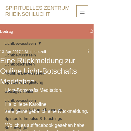
SPIRITUELLES ZENTRUM
RHEINSCHLUCHT
Beitrag
Lichtbewusstsein
13. Apr. 2017
1 Min. Lesezeit
Lichtbewusstsein
Eine Rückmeldung zur
Lichtbotschaften
Online Licht-Botschafts
Mystik & Bewusstsein
Meditation
Spirituelle Begleitung
Licht-Botschafts Meditation.
Geistiges Heilen
Lichtbewusstsein
Hallo liebe Karoline,
Lichtmensch & Homo Luminous
sehr gerne gebe ich eine Rückmeldung.
Spirituelle Impulse & Teachings
Wo ich es auf facebook gesehen habe 
Seelenwege