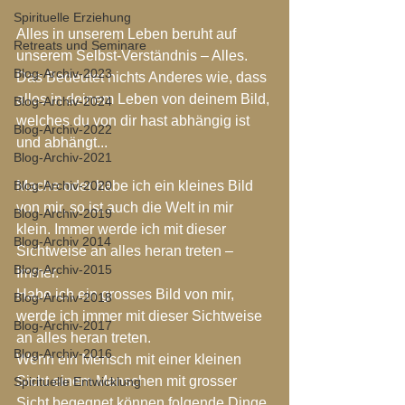
Spirituelle Erziehung
Alles in unserem Leben beruht auf 
Retreats und Seminare
unserem Selbst-Verständnis – Alles.
Blog-Archiv-2023
Das Bedeutet nichts Anderes wie, dass 
alles in deinem Leben von deinem Bild, 
Blog-Archiv-2024
welches du von dir hast abhängig ist 
Blog-Archiv-2022
und abhängt...
Blog-Archiv-2021
Blog-Archiv-2020
Mache oder habe ich ein kleines Bild 
von mir, so ist auch die Welt in mir 
Blog-Archiv-2019
klein. Immer werde ich mit dieser 
Blog-Archiv 2014
Sichtweise an alles heran treten – 
Blog-Archiv-2015
Immer.
Habe ich ein grosses Bild von mir, 
Blog-Archiv-2018
werde ich immer mit dieser Sichtweise 
Blog-Archiv-2017
an alles heran treten.
Blog-Archiv-2016
Wenn ein Mensch mit einer kleinen 
Sicht einem Menschen mit grosser 
Spirituelle Entwicklung
Sicht begegnet können folgende Dinge 