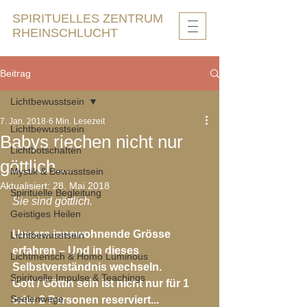
SPIRITUELLES ZENTRUM
RHEINSCHLUCHT
Beitrag
Lichtbewusstsein
7. Jan. 2018
6 Min. Lesezeit
Lichtbewusstsein
Babys riechen nicht nur
Lichtbotschaften
göttlich...
Mystik & Bewusstsein
Aktualisiert:
28. Mai 2018
Spirituelle Begleitung
Sie sind göttlich.
Geistiges Heilen
Unsere innewohnende Grösse 
Lichtbewusstsein
erfahren – Und in dieses 
Lichtmensch & Homo Luminous
Selbstverständnis wechseln.
Spirituelle Impulse & Teachings
Gott / Göttin sein ist nicht nur für 1 
Seelenwege
oder 2 Personen reserviert...