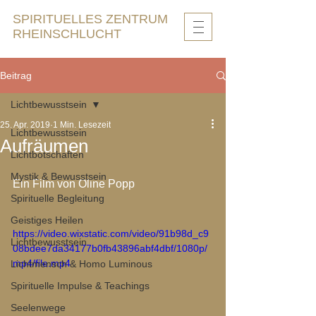
SPIRITUELLES ZENTRUM
RHEINSCHLUCHT
Beitrag
Lichtbewusstsein
25. Apr. 2019
1 Min. Lesezeit
Lichtbewusstsein
Aufräumen
Lichtbotschaften
Mystik & Bewusstsein
Ein Film von Oline Popp
Spirituelle Begleitung
Geistiges Heilen
https://video.wixstatic.com/video/91b98d_c9
Lichtbewusstsein
08bdee7da34177b0fb43896abf4dbf/1080p/
mp4/file.mp4
Lichtmensch & Homo Luminous
Spirituelle Impulse & Teachings
Seelenwege