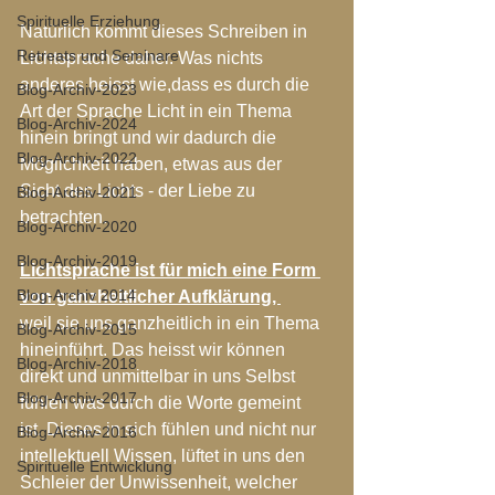
Spirituelle Erziehung
Natürlich kommt dieses Schreiben in 
Retreats und Seminare
Lichtsprache daher. Was nichts 
anderes heisst wie,dass es durch die 
Blog-Archiv-2023
Art der Sprache Licht in ein Thema 
Blog-Archiv-2024
hinein bringt und wir dadurch die 
Blog-Archiv-2022
Möglichkeit haben, etwas aus der 
Sicht des Lichts - der Liebe zu 
Blog-Archiv-2021
betrachten.
Blog-Archiv-2020
Blog-Archiv-2019
Lichtsprache ist für mich eine Form 
Blog-Archiv 2014
von ganzheitlicher Aufklärung, 
weil sie uns ganzheitlich in ein Thema 
Blog-Archiv-2015
hineinführt. Das heisst wir können 
Blog-Archiv-2018
direkt und unmittelbar in uns Selbst 
Blog-Archiv-2017
fühlen was durch die Worte gemeint 
ist. Dieses in sich fühlen und nicht nur 
Blog-Archiv-2016
intellektuell Wissen, lüftet in uns den 
Spirituelle Entwicklung
Schleier der Unwissenheit, welcher 