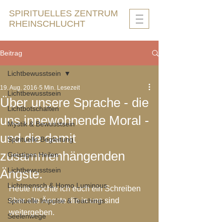
SPIRITUELLES ZENTRUM
RHEINSCHLUCHT
Beitrag
Lichtbewusstsein
19. Aug. 2016
5 Min. Lesezeit
Lichtbewusstsein
Über unsere Sprache - die
Lichtbotschaften
uns innewohnende Moral -
Mystik & Bewusstsein
und die damit
Spirituelle Begleitung
zusammenhängenden
Geistiges Heilen
Lichtbewusstsein
Ängste.
Lichtmensch & Homo Luminous
Heute möchte ich euch ein Schreiben 
über alte Ängste die in uns sind 
Spirituelle Impulse & Teachings
weitergeben.
Seelenwege