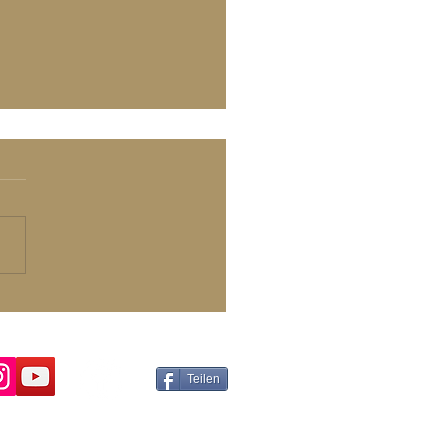
 & Weich zugleich...
Teilen
B