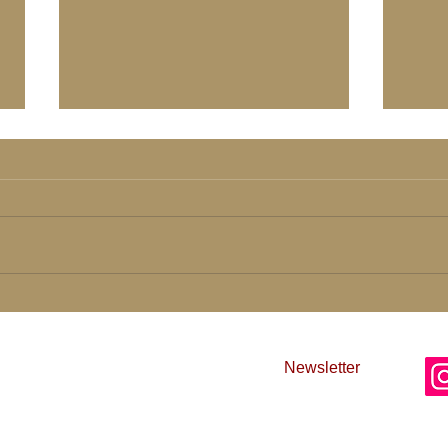
Stark
Kommt Licht in Form
göttlicher Aufklärung...
einschlucht
Newsletter
AG