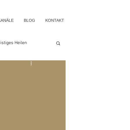
KANÄLE
BLOG
KONTAKT
istiges Heilen
Seelenwege
Blog-Archiv-2022
g-Archiv-2015