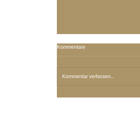
Kommentare
Kommentar verfassen...
Wahre Stärke kommt daher...
© 2024 Spirituelles Zentrum Rh
Karoline Steinmann Frey
7104 Versam - Schweiz