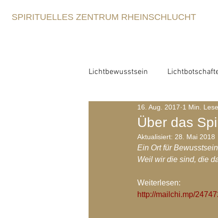
SPIRITUELLES ZENTRUM RHEINSCHLUCHT
Lichtbewusstsein
Lichtbotschaft
16. Aug. 2017
1 Min. Lese
Lichtbewusstsein
Lichtme
Über das Spi
Aktualisiert:
28. Mai 2018
Ein Ort für Bewusstsei
Spirituelle Erziehung
Retre
Weil wir die sind, die d
Weiterlesen:
Blog-Archiv-2021
Blog-Arc
http://mailchi.mp/2474