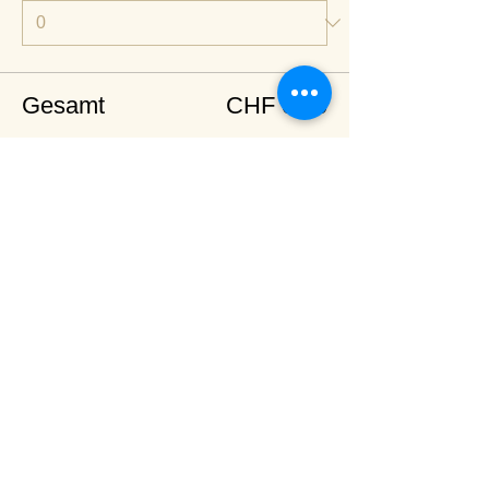
Gesamt
CHF 0.00
Zur Kasse
Diese Veranstaltung teilen
<
Zurück zur Terminübersicht
© 2024 Spirituelles Zentrum Rheinschlucht